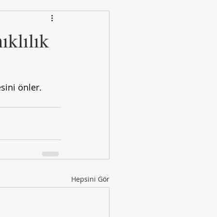
klılık
ini önler. 
Hepsini Gör