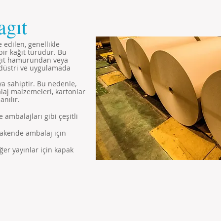
agıt
e edilen, genellikle
bir kağıt türüdür. Bu
ağıt hamurundan veya
düstri ve uygulamada
ya sahiptir. Bu nedenle,
alaj malzemeleri, kartonlar
anılır.
 ambalajları gibi çeşitli
erakende ambalaj için
iğer yayınlar için kapak
l Hakları Saklıdır...