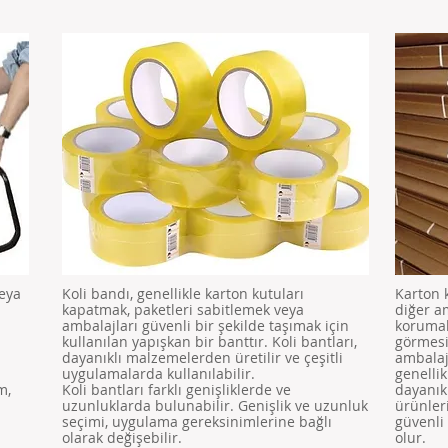
veya
Koli bandı, genellikle karton kutuları
Karton k
kapatmak, paketleri sabitlemek veya
diğer a
ambalajları güvenli bir şekilde taşımak için
korumak
kullanılan yapışkan bir banttır. Koli bantları,
görmesi
dayanıklı malzemelerden üretilir ve çeşitli
ambalaj
uygulamalarda kullanılabilir.
genelli
m,
Koli bantları farklı genişliklerde ve
dayanık
uzunluklarda bulunabilir. Genişlik ve uzunluk
ürünler
seçimi, uygulama gereksinimlerine bağlı
güvenli
olarak değişebilir.
olur.