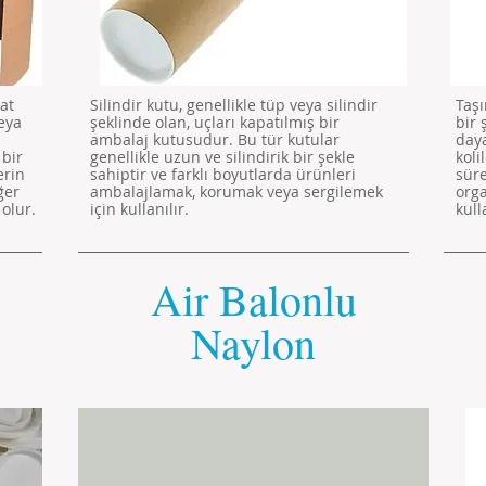
at
Silindir kutu, genellikle tüp veya silindir
Taşı
veya
şeklinde olan, uçları kapatılmış bir
bir 
ambalaj kutusudur. Bu tür kutular
daya
 bir
genellikle uzun ve silindirik bir şekle
koli
erin
sahiptir ve farklı boyutlarda ürünleri
sür
ğer
ambalajlamak, korumak veya sergilemek
orga
 olur.
için kullanılır.
kull
Air Balonlu
Naylon