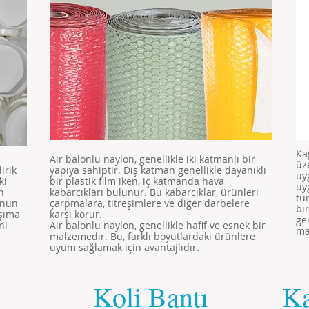
Ka
Air balonlu naylon, genellikle iki katmanlı bir
üz
irik
yapıya sahiptir. Dış katman genellikle dayanıklı
uy
ki
bir plastik film iken, iç katmanda hava
uy
n
kabarcıkları bulunur. Bu kabarcıklar, ürünleri
tü
unun
çarpmalara, titreşimlere ve diğer darbelere
bi
aşıma
karşı korur.
ge
ni
Air balonlu naylon, genellikle hafif ve esnek bir
ma
malzemedir. Bu, farklı boyutlardaki ürünlere
uyum sağlamak için avantajlıdır.
Koli Bantı
Ka