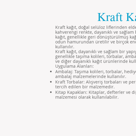
Kraft K
Kraft kağıt, doğal selüloz liflerinden eld
kahverengi renkte, dayanıklı ve sağlam 
kağıt, genellikle geri dönüştürülmüş k
odun hamurundan üretilir ve birçok en
kullanılır.
Kraft kağıt, dayanıklı ve sağlam bir yapı
genellikle taşıma kolileri, torbalar, amb
ve diğer dayanıklı kağıt ürünlerinde kull
Uygulama Alanları:
Ambalaj: Taşıma kolileri, torbalar, hediye
ambalaj malzemelerinde kullanılır.
Kraft Torbalar: Alışveriş torbaları ve p
tercih edilen bir malzemedir.
Kitap Kapakları: Kitaplar, defterler ve d
malzemesi olarak kullanılabilir.
© 1985
OndüleDeposu - Tekin Ambalaj Tüm Yasa